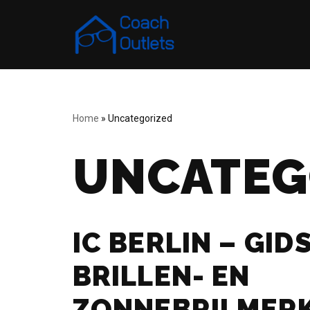
Ga
naar
de
inhoud
Home
»
Uncategorized
UNCATEG
IC BERLIN – GID
BRILLEN- EN
ZONNEBRILMER