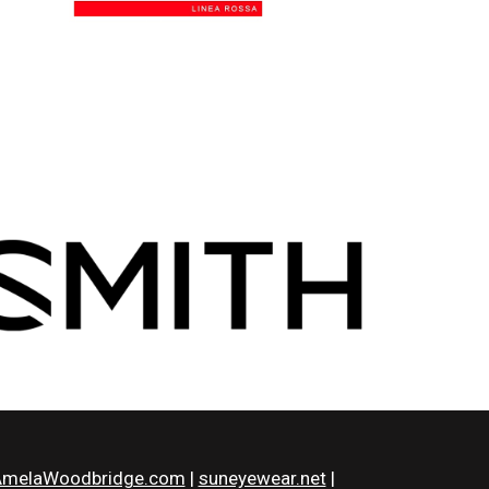
melaWoodbridge.com
|
suneyewear.net
|