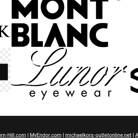
rn-Hill.com
|
MyEndor.com
|
michaelkors-outletonline.net
|
A